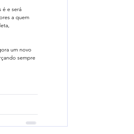
 é e será 
dores a quem 
eta, 
agora um novo 
orçando sempre 