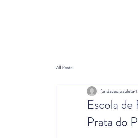
Home
Pau
All Posts
fundacao.pauleta
1
Escola de 
Prata do P