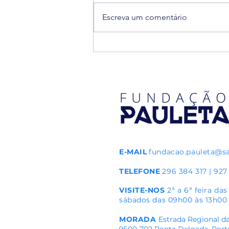
Escreva um comentário
Alteração do formato da 12.ª
edição do torneio Pauleta Azores
Soccer Cup em 2026
E-MAIL
fundacao.pauleta@s
TELEFONE
296 384 317 | 927
VISITE-NOS
2ª a 6ª feira da
sábados das 09h00 às 13h00
MORADA
Estrada Regional da