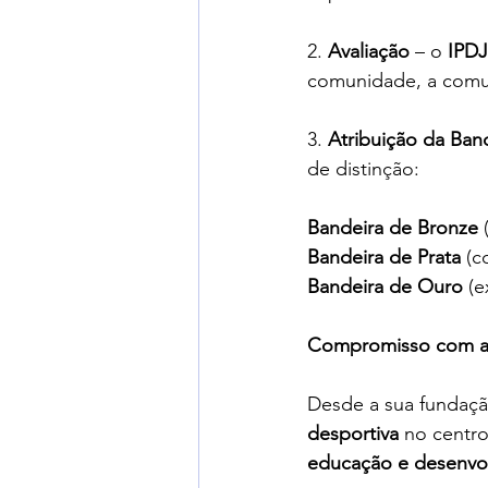
2. 
Avaliação
 – o 
IPDJ
comunidade, a comun
3. 
Atribuição da Ban
de distinção:
Bandeira de Bronze
 
Bandeira de Prata
 (c
Bandeira de Ouro
 (e
Compromisso com a 
Desde a sua fundaç
desportiva
 no centr
educação e desenvol