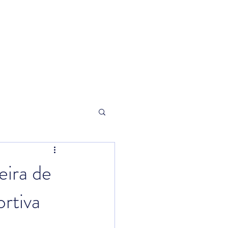
orneio
Loja
eira de
rtiva