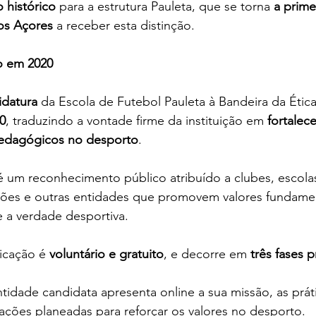
 histórico 
para a estrutura Pauleta, que se torna 
a prime
os Açores
 a receber esta distinção.
o em 2020
idatura
 da Escola de Futebol Pauleta à Bandeira da Ética 
0
, traduzindo a vontade firme da instituição em 
fortalec
 pedagógicos no desporto
.
é um reconhecimento público atribuído a clubes, escolas
ções e outras entidades que promovem valores fundame
 e a verdade desportiva.
icação é 
voluntário e gratuito
, e decorre em 
três fases p
ntidade candidata apresenta online a sua missão, as práti
ações planeadas para reforçar os valores no desporto.