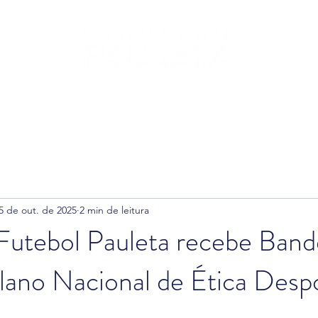
leta
Fundação
Futebol
Ginásio
Padel
T
5 de out. de 2025
2 min de leitura
Futebol Pauleta recebe Band
lano Nacional de Ética Despo