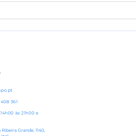
Pedro Pauleta brilha em mais um
Visit
jogo do Portugal Legends
Reun
apo.pt
 408 361
s 14h00 às 21h00
e
 Ribeira Grande, 1140,