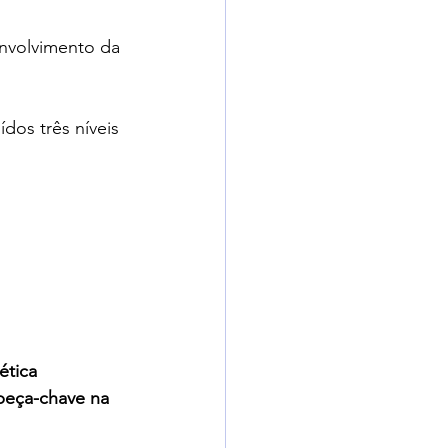
envolvimento da 
dos três níveis 
ética 
peça-chave na 