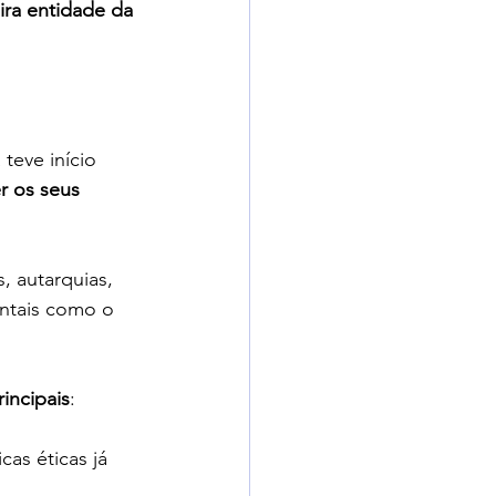
ira entidade da 
teve início 
er os seus 
, autarquias, 
ntais como o 
rincipais
:
cas éticas já 