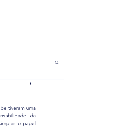
orneio
Loja
be tiveram uma 
sabilidade da 
imples o papel 