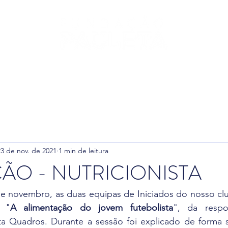
leta
Fundação
Futebol
Ginásio
Padel
T
23 de nov. de 2021
1 min de leitura
O - NUTRICIONISTA
e novembro, as duas equipas de Iniciados do nosso clu
a "
A alimentação do jovem futebolista
", da respon
ita Quadros. Durante a sessão foi explicado de forma s