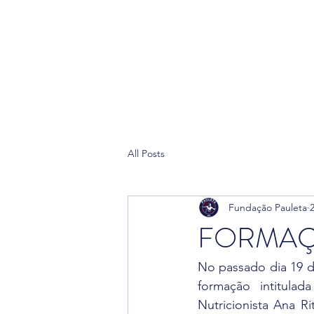
Home
Pau
All Posts
Fundação Pauleta
FORMAÇÃ
No passado dia 19 d
formação intitulad
Nutricionista Ana R