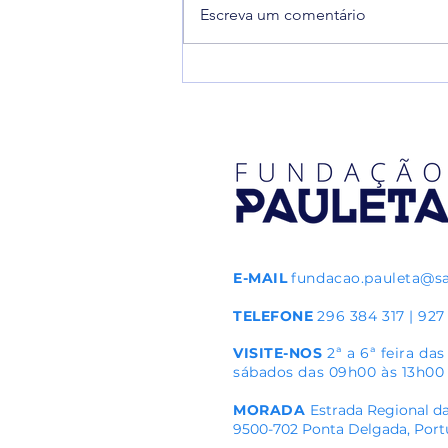
Escreva um comentário
Alteração do formato da 12.ª
edição do torneio Pauleta Azores
Soccer Cup em 2026
E-MAIL
fundacao.pauleta@s
TELEFONE
296 384 317 | 927
VISITE-NOS
2ª a 6ª feira da
sábados das 09h00 às 13h00
MORADA
Estrada Regional da
9500-702 Ponta Delgada, Port