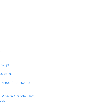
Escola de Futebol Pauleta recebe
Pedro
Bandeira de Prata do Plano
jogo 
Nacional de Ética Desportiva
apo.pt
 408 361
s 14h00 às 21h00
e
 Ribeira Grande, 1140,
ugal