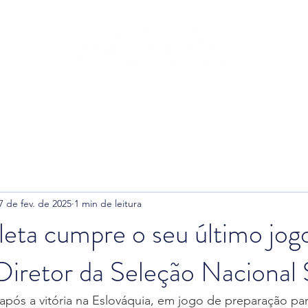
leta
Fundação
Futebol
Ginásio
Padel
T
7 de fev. de 2025
1 min de leitura
eta cumpre o seu último jog
Diretor da Seleção Nacional
pós a vitória na Eslováquia, em jogo de preparação pa