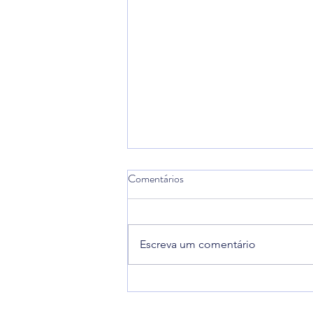
Comentários
Escreva um comentário
Alteração do formato da 12.ª
edição do torneio Pauleta Azores