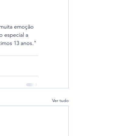
m muita emoção 
 especial a 
timos 13 anos."
Ver tudo