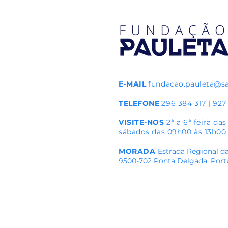
Soccer Cup em 2026
E-MAIL
fundacao.pauleta@s
TELEFONE
296 384 317 | 927
VISITE-NOS
2ª a 6ª feira da
sábados das 09h00 às 13h00
MORADA
Estrada Regional da
9500-702 Ponta Delgada, Port