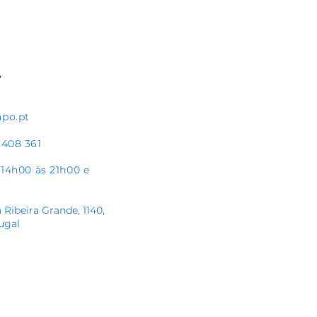
Nacional de Ética Desportiva
apo.pt
 408 361
s 14h00 às 21h00
e
 Ribeira Grande, 1140,
ugal