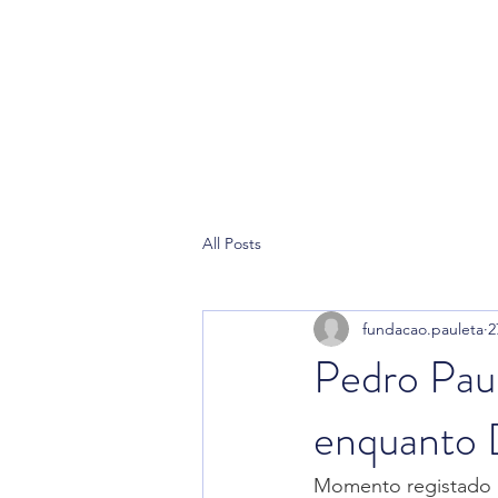
Home
Pau
All Posts
fundacao.pauleta
2
Pedro Paul
enquanto 
Momento registado a