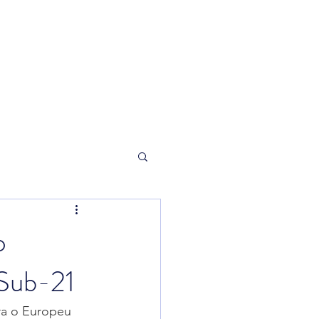
orneio
Loja
o
 Sub-21
ra o Europeu 