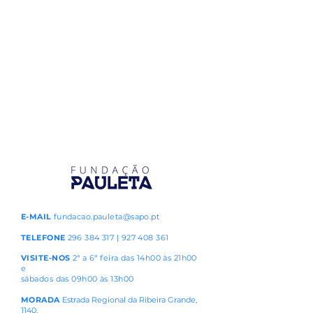
E-MAIL
fundacao.pauleta@sapo.pt
TELEFONE
296 384 317
|
927 408 361
VISITE-NOS
2ª a 6ª feira das 14h00 às 21h00
e
sábados das 09h00 às 13h00
MORADA
Estrada Regional da Ribeira Grande,
1140,