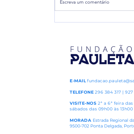
Escreva um comentário
Alteração do formato da 12.ª
edição do torneio Pauleta Azores
Soccer Cup em 2026
E-MAIL
fundacao.pauleta@s
TELEFONE
296 384 317 | 927
VISITE-NOS
2ª a 6ª feira da
sábados das 09h00 às 13h00
MORADA
Estrada Regional da
9500-702 Ponta Delgada, Port