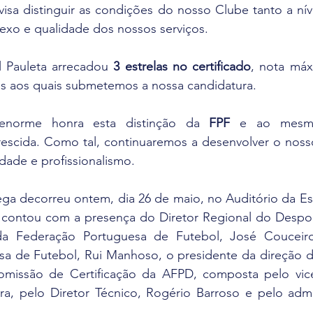
isa distinguir as condições do nosso Clube tanto a nív
xo e qualidade dos nossos serviços.
 Pauleta arrecadou 
3 estrelas no certificado
, nota máx
ios aos quais submetemos a nossa candidatura.
norme honra esta distinção da 
FPF
 e ao mesm
rescida. Como tal, continuaremos a desenvolver o nosso
dade e profissionalismo.
ega decorreu ontem, dia 26 de maio, no Auditório da Es
ontou com a presença do Diretor Regional do Desport
da Federação Portuguesa de Futebol, José Couceiro,
a de Futebol, Rui Manhoso, o presidente da direção d
missão de Certificação da AFPD, composta pelo vice
a, pelo Diretor Técnico, Rogério Barroso e pelo admini