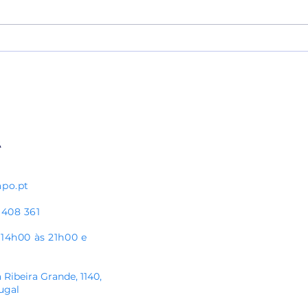
Escola de Futebol Pauleta recebe
Pedro
Bandeira de Prata do Plano
jogo 
Nacional de Ética Desportiva
apo.pt
 408 361
s 14h00 às 21h00
e
 Ribeira Grande, 1140,
ugal