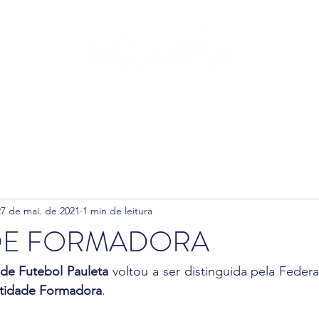
leta
Fundação
Futebol
Ginásio
Padel
T
27 de mai. de 2021
1 min de leitura
DE FORMADORA
de Futebol Pauleta
 voltou a ser distinguida pela Feder
tidade Formadora
.