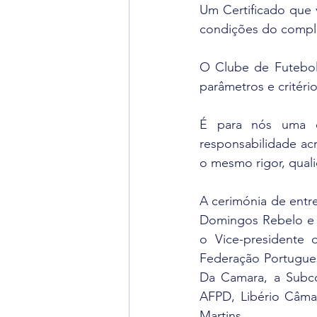
Um Certificado que v
condições do comple
O Clube de Futebol
parâmetros e critér
É para nós uma e
responsabilidade ac
o mesmo rigor, quali
A cerimónia de entr
Domingos Rebelo e c
o Vice-presidente 
Federação Portugues
Da Camara, a Subco
AFPD, Libério Câmar
Martins.