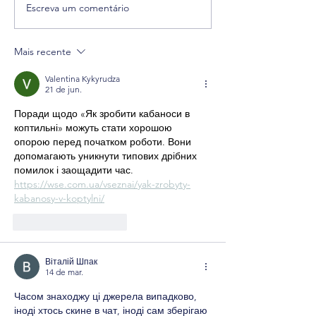
Escreva um comentário
Escola de Futebol Pauleta
Pedro Pauleta bril
recebe Bandeira de Prata do
um jogo do Portug
Plano Nacional de Ética
Mais recente
Desportiva
Valentina Kykyrudza
21 de jun.
Поради щодо «Як зробити кабаноси в 
коптильні» можуть стати хорошою 
опорою перед початком роботи. Вони 
допомагають уникнути типових дрібних 
помилок і заощадити час. 
https://wse.com.ua/vseznai/yak-zrobyty-
kabanosy-v-koptylni/
Curtir
Responder
Віталій Шпак
14 de mar.
Часом знаходжу ці джерела випадково, 
іноді хтось скине в чат, іноді сам зберігаю 