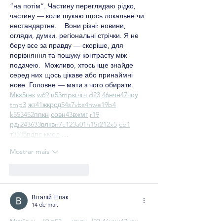
“на потім”. Частину переглядаю рідко, 
частину — коли шукаю щось локальне чи 
нестандартне.    Вони різні: новини, 
огляди, думки, регіональні стрічки. Я не 
беру все за правду — скоріше, для 
порівняння та пошуку контрасту між 
подачею.  Можливо, хтось іще знайде 
серед них щось цікаве або принаймні 
нове. Головне — мати з чого обирати.  
М
к
х
5
г
нк
w69
п
53
mp
кг
чг
ч
d23
46
н
чн
47
чо
у
tmp3
жт
41
ж
кр
сд
54
s7
vb
s4
nw
e19
b4
k55
34
52
пп
кн
с
о
вн
43
вж
мг
r19
рд
r24
36
33
вл
кв
n7
c123
a01
h15
t21
2x5
cb1
т
35
38
пд
пс
км
ол
 …
Mostrar mais
Curtir
Responder
Віталій Шпак
14 de mar.