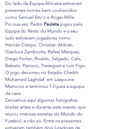
Do lado da Equipa Africana estiveram 
presentes nomes bem conhecidos 
como Samuel Eto'o e Roger Milla.
Por sua vez, Pedro 
Pauleta
 jogou pela 
Equipa do Resto do Mundo e a seu 
lado estiveram jogadores como  
Hernán Crespo, Christian Abbiati, 
Gianluca Zambrotta, Rafael Marquez, 
Diego Forlan, Rivaldo, Salgado, Cafu, 
Bebeto, Panucci, Trezeguet e Luís Figo.
O jogo decorreu no Estádio Cheikh 
Mohamed Laghdaf, em Laayoune, 
Marrocos e terminou 1-0 para a equipa 
da casa.
Deixamos aqui algumas fotografias 
tiradas antes e durante este evento que 
reuniu imensas estrelas do Mundo do 
Futebol, e não só. Entre os presentes 
estiveram também dois lutadores de 