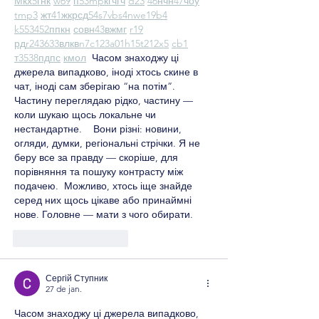
М
к
х
5
г
нк
w69
п
53
mp
кг
чг
ч
d23
46
н
чн
47
чо
у
tmp3
жт
41
ж
кр
сд
54
s7
vb
s4
nw
e19
b4
k55
34
52
пп
кн
с
о
вн
43
вж
мг
r19
рд
r24
36
33
вл
кв
n7
c123
a01
h15
t21
2x5
cb1
т
35
38
пд
пс
км
ол
  Часом знаходжу ці 
джерела випадково, іноді хтось скине в 
чат, іноді сам зберігаю “на потім”. 
Частину переглядаю рідко, частину — 
коли шукаю щось локальне чи 
нестандартне.    Вони різні: новини, 
огляди, думки, регіональні стрічки. Я не 
беру все за правду — скоріше, для 
порівняння та пошуку контрасту між 
подачею.  Можливо, хтось іще знайде 
серед них щось цікаве або принаймні 
нове. Головне — мати з чого обирати. 
Curtir
Responder
Сергій Ступник
27 de jan.
Часом знаходжу ці джерела випадково, 