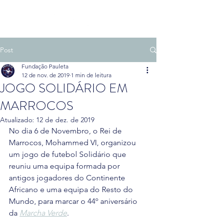
Post
Fundação Pauleta
12 de nov. de 2019
1 min de leitura
JOGO SOLIDÁRIO EM
MARROCOS
Atualizado:
12 de dez. de 2019
No dia 6 de Novembro, o Rei de 
Marrocos, Mohammed VI, organizou 
um jogo de futebol Solidário que 
reuniu uma equipa formada por 
antigos jogadores do Continente 
Africano e uma equipa do Resto do 
Mundo, para marcar o 44º aniversário 
da 
Marcha Verde
.