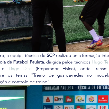
o, a equipa técnica do 
SCP
 realizou uma formação inte
ola de Futebol Pauleta
, dirigida pelos técnicos 
Hugo Te
) e 
Tiago Dias
 (Preparador Físico), onde transmi
bre os temas "Treino de guarda-redes no model
ção e controlo de treino". 