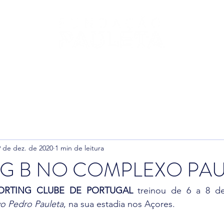
leta
Fundação
Futebol
Ginásio
Padel
T
9 de dez. de 2020
1 min de leitura
G B NO COMPLEXO PAU
ORTING CLUBE DE PORTUGAL
o Pedro Pauleta
, na sua estadia nos Açores.