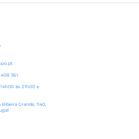
Escola de Futebol Pauleta recebe
Pedro
Bandeira de Prata do Plano
jogo 
Nacional de Ética Desportiva
apo.pt
 408 361
s 14h00 às 21h00
e
 Ribeira Grande, 1140,
ugal