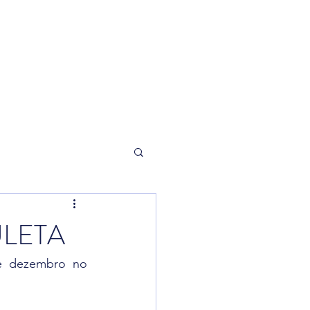
orneio
Loja
LETA
 treinou de 6 a 8 de dezembro no 