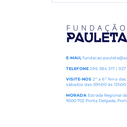
Alteração do formato da 12.ª
edição do torneio Pauleta Azores
Soccer Cup em 2026
E-MAIL
fundacao.pauleta@s
TELEFONE
296 384 317 | 927
VISITE-NOS
2ª a 6ª feira da
sábados das 09h00 às 13h00
MORADA
Estrada Regional da
9500-702 Ponta Delgada, Port