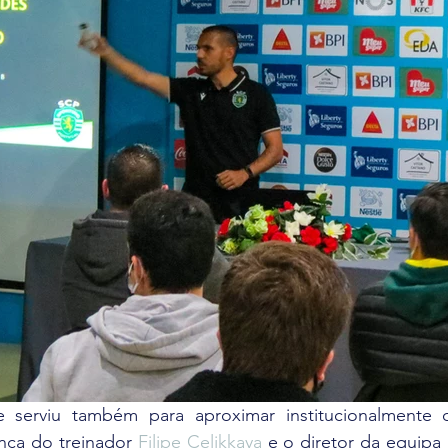
serviu também para aproximar institucionalmente os
ça do treinador 
Filipe Celikkaya
 e o diretor da equipa